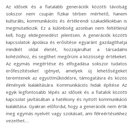
Az idősek és a fiatalabb generációk közötti távolság
sokszor nem csupán fizikai térben mérhető, hanem
kulturális, kommunikációs és értékrendi szakadékokban is
megmutatkozik. Ez a különbség azonban nem feltétlenül
kell, hogy elidegenedést jelentsen. A generációk közötti
kapcsolatok ápolása és erősítése egyaránt gazdagíthatja
mindkét oldal életét, hozzájárulhat a társadalmi
kohézióhoz, és segíthet megőrizni a közösségi értékeket.
Az egymás megértése és elfogadása sokszor tudatos
erőfeszítéseket igényel, amelyek új lehetőségeket
teremtenek az együttműködésre, támogatásra és közös
élmények kialakítására. Kommunikációs hidak építése Az
egyik legfontosabb lépés az idősek és a fiatalok közötti
kapcsolat javításában a hatékony és nyitott kommunikáció
kialakítása. Gyakran előfordul, hogy a generációk nem értik
meg egymás nyelvét vagy szokásait, ami félreértésekhez
vezethet.…