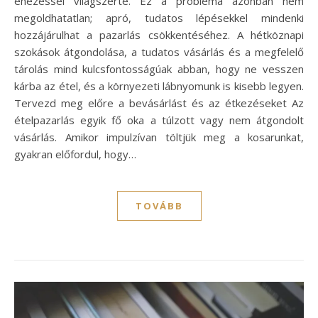
éhezéssel világszerte. Ez a probléma azonban nem
megoldhatatlan; apró, tudatos lépésekkel mindenki
hozzájárulhat a pazarlás csökkentéséhez. A hétköznapi
szokások átgondolása, a tudatos vásárlás és a megfelelő
tárolás mind kulcsfontosságúak abban, hogy ne vesszen
kárba az étel, és a környezeti lábnyomunk is kisebb legyen.
Tervezd meg előre a bevásárlást és az étkezéseket Az
ételpazarlás egyik fő oka a túlzott vagy nem átgondolt
vásárlás. Amikor impulzívan töltjük meg a kosarunkat,
gyakran előfordul, hogy…
TOVÁBB