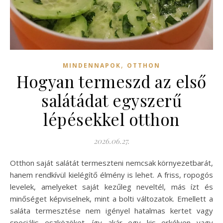
,
MINDENNAPOK
OTTHON
Hogyan termeszd az első
salátádat egyszerű
lépésekkel otthon
2026.06.27.
Otthon saját salátát termeszteni nemcsak környezetbarát,
hanem rendkívül kielégítő élmény is lehet. A friss, ropogós
levelek, amelyeket saját kezűleg neveltél, más ízt és
minőséget képviselnek, mint a bolti változatok. Emellett a
saláta termesztése nem igényel hatalmas kertet vagy
speciális eszközöket, így akár egy kis erkélyen vagy