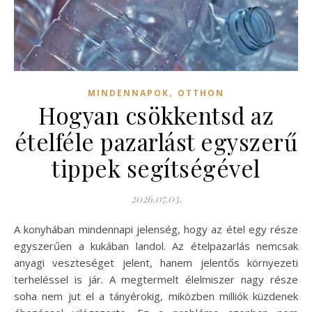
,
MINDENNAPOK
OTTHON
Hogyan csökkentsd az
ételféle pazarlást egyszerű
tippek segítségével
2026.07.03.
A konyhában mindennapi jelenség, hogy az étel egy része
egyszerűen a kukában landol. Az ételpazarlás nemcsak
anyagi veszteséget jelent, hanem jelentős környezeti
terheléssel is jár. A megtermelt élelmiszer nagy része
soha nem jut el a tányérokig, miközben milliók küzdenek