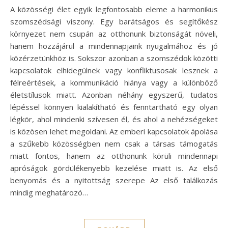
A közösségi élet egyik legfontosabb eleme a harmonikus
szomszédsági viszony. Egy barátságos és segítőkész
környezet nem csupán az otthonunk biztonságát növeli,
hanem hozzájárul a mindennapjaink nyugalmához és jó
közérzetünkhöz is. Sokszor azonban a szomszédok közötti
kapcsolatok elhidegülnek vagy konfliktusosak lesznek a
félreértések, a kommunikáció hiánya vagy a különböző
életstílusok miatt. Azonban néhány egyszerű, tudatos
lépéssel könnyen kialakítható és fenntartható egy olyan
légkör, ahol mindenki szívesen él, és ahol a nehézségeket
is közösen lehet megoldani. Az emberi kapcsolatok ápolása
a szűkebb közösségben nem csak a társas támogatás
miatt fontos, hanem az otthonunk körüli mindennapi
apróságok gördülékenyebb kezelése miatt is. Az első
benyomás és a nyitottság szerepe Az első találkozás
mindig meghatározó…