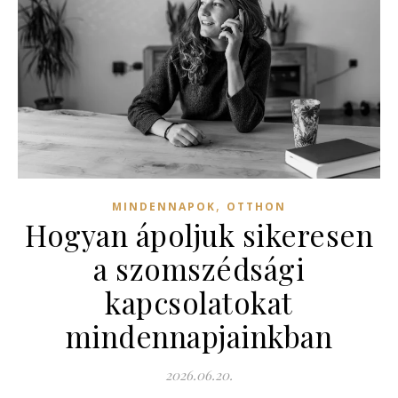
,
MINDENNAPOK
OTTHON
Hogyan ápoljuk sikeresen
a szomszédsági
kapcsolatokat
mindennapjainkban
2026.06.20.