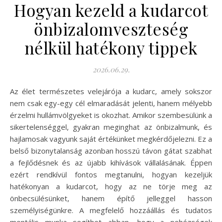
Hogyan kezeld a kudarcot
önbizalomveszteség
nélkül hatékony tippek
2026.06.29.
Az élet természetes velejárója a kudarc, amely sokszor
nem csak egy-egy cél elmaradását jelenti, hanem mélyebb
érzelmi hullámvölgyeket is okozhat. Amikor szembesülünk a
sikertelenséggel, gyakran meginghat az önbizalmunk, és
hajlamosak vagyunk saját értékünket megkérdőjelezni. Ez a
belső bizonytalanság azonban hosszú távon gátat szabhat
a fejlődésnek és az újabb kihívások vállalásának. Éppen
ezért rendkívül fontos megtanulni, hogyan kezeljük
hatékonyan a kudarcot, hogy az ne törje meg az
önbecsülésünket, hanem építő jelleggel hasson
személyiségünkre. A megfelelő hozzáállás és tudatos
mentális munka segíthet abban, hogy a nehézségek