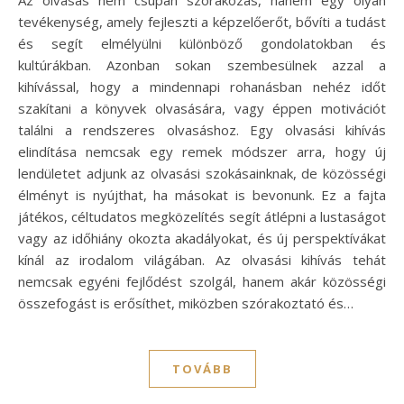
tevékenység, amely fejleszti a képzelőerőt, bővíti a tudást
és segít elmélyülni különböző gondolatokban és
kultúrákban. Azonban sokan szembesülnek azzal a
kihívással, hogy a mindennapi rohanásban nehéz időt
szakítani a könyvek olvasására, vagy éppen motivációt
találni a rendszeres olvasáshoz. Egy olvasási kihívás
elindítása nemcsak egy remek módszer arra, hogy új
lendületet adjunk az olvasási szokásainknak, de közösségi
élményt is nyújthat, ha másokat is bevonunk. Ez a fajta
játékos, céltudatos megközelítés segít átlépni a lustaságot
vagy az időhiány okozta akadályokat, és új perspektívákat
kínál az irodalom világában. Az olvasási kihívás tehát
nemcsak egyéni fejlődést szolgál, hanem akár közösségi
összefogást is erősíthet, miközben szórakoztató és…
TOVÁBB