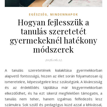
,
EGÉSZSÉG
MINDENNAPOK
Hogyan fejlesszük a
tanulás szeretetét
gyermekeknél hatékony
módszerek
2026.06.12.
A tanulás szeretetének kialakítása gyermekkorban
alapvető fontosságú, hiszen az élet során folyamatosan új
ismeretekre, képességekre lesz szükségünk. A kíváncsiság
és az érdeklődés táplálása már kisgyermekkorban
elkezdődhet, és ha ezt sikerül megfelelően támogatni, a
tanulás nem teher, hanem izgalmas felfedezés lesz
számukra. Sok szülő és pedagógus küzd azzal a kihívással,