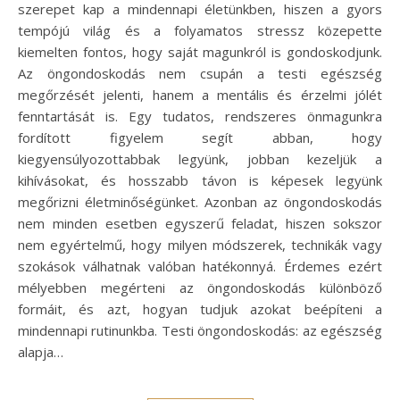
szerepet kap a mindennapi életünkben, hiszen a gyors
tempójú világ és a folyamatos stressz közepette
kiemelten fontos, hogy saját magunkról is gondoskodjunk.
Az öngondoskodás nem csupán a testi egészség
megőrzését jelenti, hanem a mentális és érzelmi jólét
fenntartását is. Egy tudatos, rendszeres önmagunkra
fordított figyelem segít abban, hogy
kiegyensúlyozottabbak legyünk, jobban kezeljük a
kihívásokat, és hosszabb távon is képesek legyünk
megőrizni életminőségünket. Azonban az öngondoskodás
nem minden esetben egyszerű feladat, hiszen sokszor
nem egyértelmű, hogy milyen módszerek, technikák vagy
szokások válhatnak valóban hatékonnyá. Érdemes ezért
mélyebben megérteni az öngondoskodás különböző
formáit, és azt, hogyan tudjuk azokat beépíteni a
mindennapi rutinunkba. Testi öngondoskodás: az egészség
alapja…