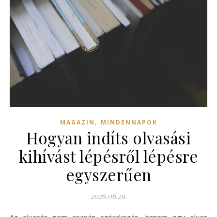
,
MAGAZIN
MINDENNAPOK
Hogyan indíts olvasási
kihívást lépésről lépésre
egyszerűen
2026.06.29.
Az olvasás nem csupán szórakozás, hanem egy olyan