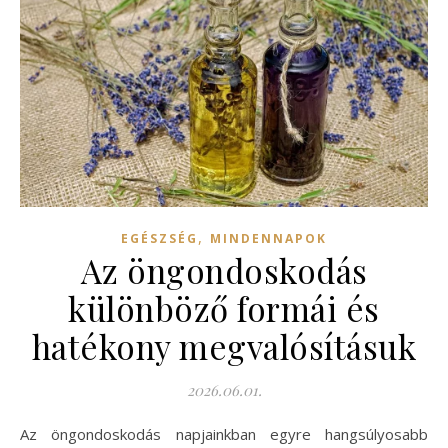
,
EGÉSZSÉG
MINDENNAPOK
Az öngondoskodás
különböző formái és
hatékony megvalósításuk
2026.06.01.
Az öngondoskodás napjainkban egyre hangsúlyosabb