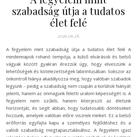
szabadság útja a tudatos
élet felé
2026.06.18.
A fegyelem mint szabadság útja a tudatos élet felé A
mindennapok rohanó tempója, a külső elvárások és belső
vágyak között gyakran érezzük úgy, hogy elveszünk a
lehetőségek és kötelezettségek labirintusában. Sokszor az
önkontroll hiánya akadályozza meg, hogy valóban szabadok
legyünk – pedig a szabadság nem csupán a korlátok hiányát
jelenti, hanem az önmagunk feletti uralom képességét is. A
fegyelem nem szűkíti, hanem kiterjeszti az életünk
horizontját, és segít abban, hogy tudatosabb döntéseket
hozzunk, amelyek valóban előre visznek minket. Ez a belső
erőforrás egyfajta kapu a személyes fejlődéshez és a
valódi szabadság megtapasztalásához. A fegyelem igazi